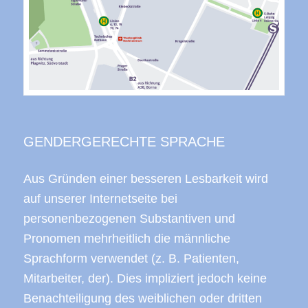
GENDERGERECHTE SPRACHE
Aus Gründen einer besseren Lesbarkeit wird
auf unserer Internetseite bei
personenbezogenen Substantiven und
Pronomen mehrheitlich die männliche
Sprachform verwendet (z. B. Patienten,
Mitarbeiter, der). Dies impliziert jedoch keine
Benachteiligung des weiblichen oder dritten