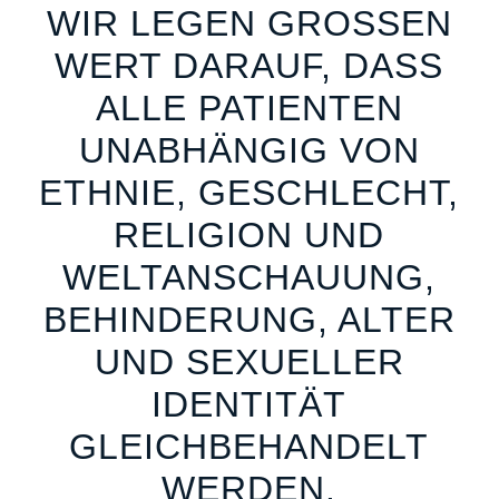
WIR LEGEN GROSSEN W
ERT DARAUF, DASS A
LLE PATIENTEN U
NABHÄNGIG VON E
THNIE, GESCHLECHT, R
ELIGION UND W
ELTANSCHAUUNG, B
EHINDERUNG, ALTER U
ND SEXUELLER I
DENTITÄT G
LEICHBEHANDELT W
ERDEN.